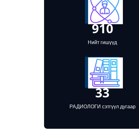
910
Нийт гишүүд
33
РАДИОЛОГИ сэтгүүл дугаар