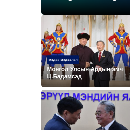
МЭДЭЭ МЭДЭЭЛЭЛ
Монгол Улсын Ардын эмч
Ц.Бадамсэд