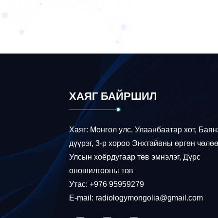
ХАЯГ БАЙРШИЛ
Хаяг: Монгол улс, Улаанбаатар хот, Баян
дүүрэг, 3-р хороо Энхтайвны өргөн чөлөө
Улсын хоёрдугаар төв эмнэлэг, Дүрс
оношилгооны төв
Утас: +976 95959279
E-mail: radiologymongolia@gmail.com