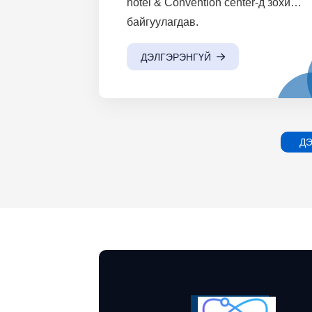
hotel & Convention center-д зохион
байгуулагдав.
ДЭЛГЭРЭНГҮЙ
ДЭ