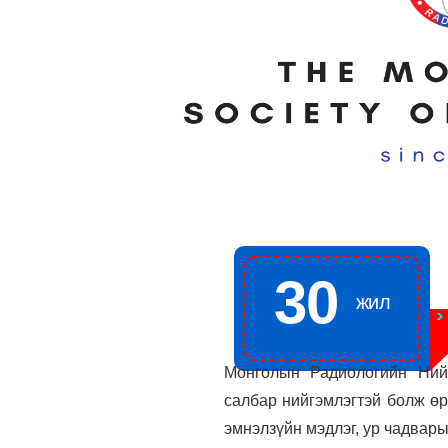
30
жил
Монголын Радиологийн Ний
салбар нийгэмлэгтэй болж ө
эмнэлзүйн мэдлэг, ур чадвары