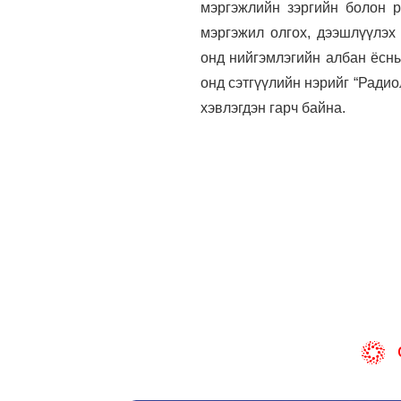
мэргэжлийн зэргийн болон р
мэргэжил олгох, дээшлүүлэх
онд нийгэмлэгийн албан ёсны
онд сэтгүүлийн нэрийг “Радио
хэвлэгдэн гарч байна.