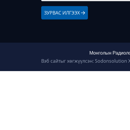
ЗУРВАС ИЛГЭЭХ
Монголын Радиоло
Вэб сайтыг хөгжүүлсэн: Sodonsolution 