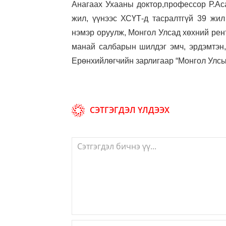
Анагаах Ухааны доктор,профессор Р.Ас
жил, үүнээс ХСҮТ-д тасралтгүй 39 жи
нэмэр оруулж, Монгол Улсад хөхний ре
манай салбарын шилдэг эмч, эрдэмтэн,
Ерөнхийлөгчийн зарлигаар “Монгол Улс
СЭТГЭГДЭЛ ҮЛДЭЭХ