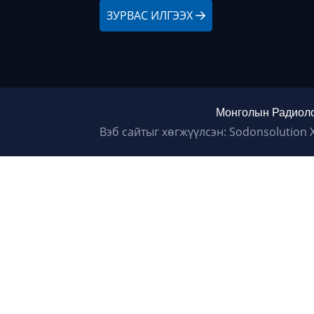
ЗУРВАС ИЛГЭЭХ
Монголын Радиоло
Вэб сайтыг хөгжүүлсэн: Sodonsolution 