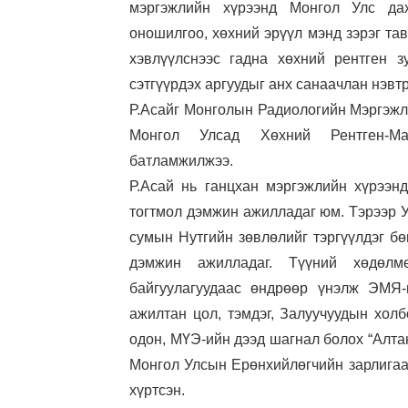
мэргэжлийн хүрээнд Монгол Улс да
оношилгоо, хөхний эрүүл мэнд зэрэг тав
хэвлүүлснээс гадна хөхний рентген з
сэтгүүрдэх аргуудыг анх санаачлан нэвт
Р.Асайг Монголын Радиологийн Мэргэжл
Монгол Улсад Хөхний Рентген-Ма
батламжилжээ.
Р.Асай нь ганцхан мэргэжлийн хүрээн
тогтмол дэмжин ажилладаг юм. Тэрээр 
сумын Нутгийн зөвлөлийг тэргүүлдэг бө
дэмжин ажилладаг. Түүний хөдөл
байгуулагуудаас өндрөөр үнэлж ЭМЯ-
ажилтан цол, тэмдэг, Залуучуудын холб
одон, МҮЭ-ийн дээд шагнал болох “Алта
Монгол Улсын Ерөнхийлөгчийн зарлигаа
хүртсэн.