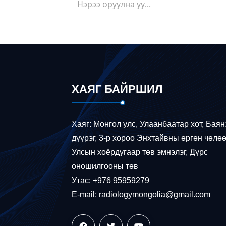
ХАЯГ БАЙРШИЛ
Хаяг: Монгол улс, Улаанбаатар хот, Баян
дүүрэг, 3-р хороо Энхтайвны өргөн чөлөө
Улсын хоёрдугаар төв эмнэлэг, Дүрс
оношилгооны төв
Утас: +976 95959279
E-mail: radiologymongolia@gmail.com