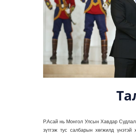
Та
Р.Асай нь Монгол Улсын Хавдар Судлал
зүтгэж тус салбарын хөгжилд үнэтэй