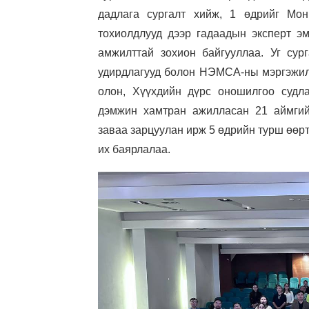
дадлага сургалт хийж, 1 өдрийг Мон
тохиолдлууд дээр гадаадын эксперт э
амжилттай зохион байгууллаа. Уг сур
удирдлагууд болон НЭМСА-ны мэргэжил
олон, Хүүхдийн дүрс оношилгоо судл
дэмжин хамтран ажилласан 21 аймгийн
заваа зарцуулан ирж 5 өдрийн турш өөрт
их баярлалаа.