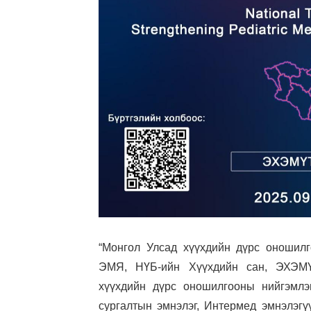
“Монгол Улсад хүүхдийн дүрс оношилг
ЭМЯ, НҮБ-ийн Хүүхдийн сан, ЭХЭМҮ
хүүхдийн дүрс оношилгооны нийгэмлэг
сургалтын эмнэлэг, Интермед эмнэлэгү