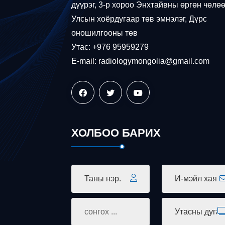
дүүрэг, 3-р хороо Энхтайвны өргөн чөлөө
Улсын хоёрдугаар төв эмнэлэг, Дүрс
оношилгооны төв
Утас: +976 95959279
E-mail: radiologymongolia@gmail.com
ХОЛБОО БАРИХ