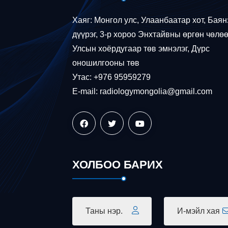
Хаяг: Монгол улс, Улаанбаатар хот, Баян
дүүрэг, 3-р хороо Энхтайвны өргөн чөлөө
Улсын хоёрдугаар төв эмнэлэг, Дүрс
оношилгооны төв
Утас: +976 95959279
E-mail: radiologymongolia@gmail.com
ХОЛБОО БАРИХ