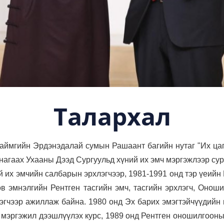
Талархал
ймгийн Эрдэнэдалай сумын Рашаант багийн нутаг "Их цага
нагаах Ухааны Дээд Сургуульд хүний их эмч мэргэжлээр сур
 их эмчийн салбарын эрхлэгчээр, 1981-1991 онд тэр үеий
в эмнэлгийн Рентген тасгийн эмч, тасгийн эрхлэгч, Оно
эгчээр ажиллаж байна. 1980 онд Эх барих эмэгтэйчүүдийн 
 мэргэжил дээшлүүлэх курс, 1989 онд Рентген оношилгооны