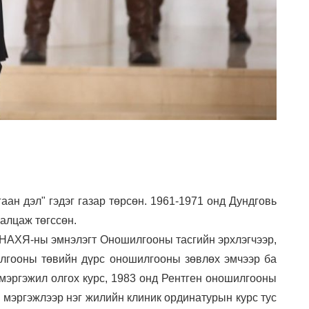
ан дэл" гэдэг газар төрсөн. 1961-1971 онд Дундговь
алцаж төгссөн.
н НАХЯ-ны эмнэлэгт Оношилгооны тасгийн эрхлэгчээр,
шилгооны төвийн дүрс оношилгооны зөвлөх эмчээр ба
мэргэжил олгох курс, 1983 онд Рентген оношилгооны
 мэргэжлээр нэг жилийн клиник ординатурын курс тус