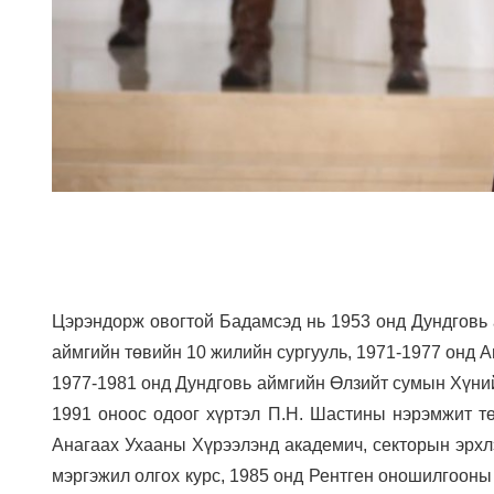
Цэрэндорж овогтой Бадамсэд нь 1953 онд Дундговь а
аймгийн төвийн 10 жилийн сургууль, 1971-1977 онд А
1977-1981 онд Дундговь аймгийн Өлзийт сумын Хүний
1991 оноос одоог хүртэл П.Н. Шастины нэрэмжит тө
Анагаах Ухааны Хүрээлэнд академич, секторын эрхл
мэргэжил олгох курс, 1985 онд Рентген оношилгооны