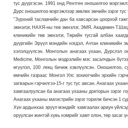
тус дүүргэсэн. 1991 онд Рентген оношилгоо мэргэжлэ
Дүрс оношилгоо мэргэжлээр зөвлөх эмчийн зэрэг тус 
"Зүрхний таславчийн дан ба хавсарсан цоорхой гажг
эмнэлэг, НАХЯ-ны тев эмнэлэг, ЭМЯ, Академич Т.Ша
клиникийн төв эмнэлэг, Төрийн тусгай албан хаагд
дүүргийн Эрүүл мэндийн нэгдэл, Ачтан клиникийн э
хэлэлцүүлсэн. Монголын анагаах ухаан, Дүрслэл о
Medicine, Монголын мэдрэлийн мэс засалчдын бүтээ
өгүүлэл, 100 лекц бичиж хэвлүүлсэн. Оношилгоо,
өмчийн газраас Монгол Улс зохиогчийн эрхийн гэрч
загварын гэрчилгээ-15-г тус тус авсан. Анагаах уха
хамгаалуулсан ба анагаах ухааны докторын зэрэг го
Анагаах ухааны магистрийн зэрэг горилж бичсэн 1 с
Хүн ардынхаа эрүүл мэндийг хамгаалах ариун үйлсэд
оруулсан жинтэй хувь нэмрийг хамт олон, төр засаг 