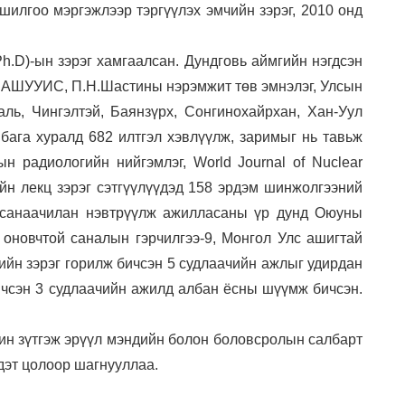
ошилгоо мэргэжлээр тэргүүлэх эмчийн зэрэг, 2010 онд
h.D)-ын зэрэг хамгаалсан. Дундговь аймгийн нэгдсэн
, АШУУИС, П.Н.Шастины нэрэмжит төв эмнэлэг, Улсын
аль, Чингэлтэй, Баянзүрх, Сонгинохайрхан, Хан-Уул
бага хуралд 682 илтгэл хэвлүүлж, заримыг нь тавьж
 радиологийн нийгэмлэг, World Journal of Nuclear
йн лекц зэрэг сэтгүүлүүдэд 158 эрдэм шинжолгээний
ж санаачилан нэвтрүүлж ажилласаны үр дунд Оюуны
 оновчтой саналын гэрчилгээ-9, Монгол Улс ашигтай
рийн зэрэг горилж бичсэн 5 судлаачийн ажлыг удирдан
бичсэн 3 судлаачийн ажилд албан ёсны шүүмж бичсэн.
чин зүтгэж эрүүл мэндийн болон боловсролын салбарт
дэт цолоор шагнууллаа.