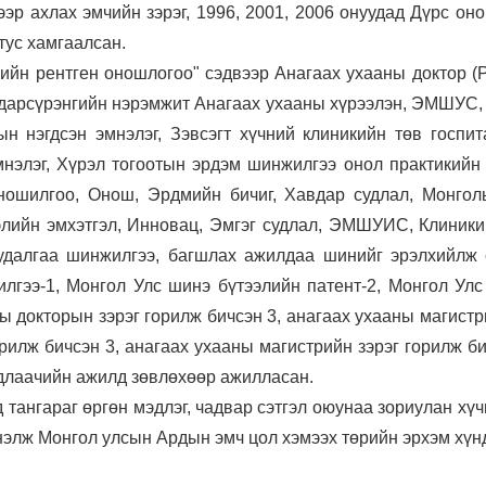
эр ахлах эмчийн зэрэг, 1996, 2001, 2006 онуудад Дүрс он
тус хамгаалсан.
ийн рентген оношлогоо" сэдвээр Анагаах ухааны доктор (P
гдарсүрэнгийн нэрэмжит Анагаах ухааны хүрээлэн, ЭМШУС
ын нэгдсэн эмнэлэг, Зэвсэгт хүчний клиникийн төв госпит
мнэлэг, Хүрэл тогоотын эрдэм шинжилгээ онол практикийн 
ношилгоо, Онош, Эрдмийн бичиг, Хавдар судлал, Монголын
лийн эмхэтгэл, Инновац, Эмгэг судлал, ЭМШУИС, Клиники
 судалгаа шинжилгээ, багшлах ажилдаа шинийг эрэлхийл
илгээ-1, Монгол Улс шинэ бүтээлийн патент-2, Монгол Улс
аны докторын зэрэг горилж бичсэн 3, анагаах ухааны магист
рилж бичсэн 3, анагаах ухааны магистрийн зэрэг горилж 
удлаачийн ажилд зөвлөхөөр ажилласан.
 тангараг өргөн мэдлэг, чадвар сэтгэл оюунаа зориулан хү
үнэлж Монгол улсын Ардын эмч цол хэмээх төрийн эрхэм хүн