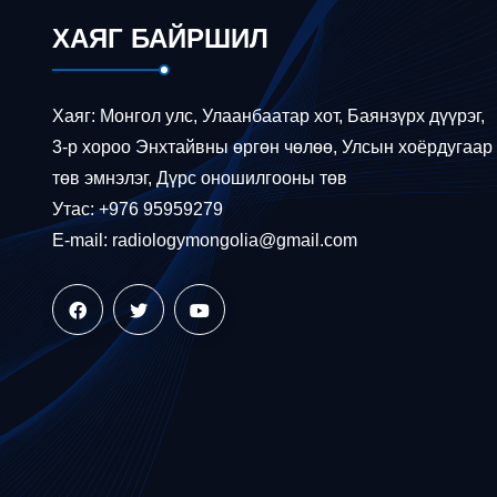
ХАЯГ БАЙРШИЛ
Хаяг: Монгол улс, Улаанбаатар хот, Баянзүрх дүүрэг,
3-р хороо Энхтайвны өргөн чөлөө, Улсын хоёрдугаар
төв эмнэлэг, Дүрс оношилгооны төв
Утас: +976 95959279
E-mail: radiologymongolia@gmail.com