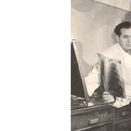
сон. Манай улс 1986 онд Японы
нуудад Компьютерт Томографийн
телевизийн системт Medix-130
илгооны 3 том төвийг Дорнод,
ахисан томоохон алхам болсон.
tion”-ийн тусламжаар 3 ширхэг
илуулж байсан. 2013 оноос бүх
илгоор 16 зүслэгт Компьютерт
бүрэн хангасан. Өнөөдөр Монгол
ографи 35, Соронзон Резонанст
ман хурдасгуур 2, Cyclotron 1,
буй 64, 128 зүслэгт Компьютерт
 ангиографи, PET/CT, Циклотрон
хамгийн орчин үеийн оношилгоо-
р зэрэгцэн ажиллаж, эмнэлзүйн