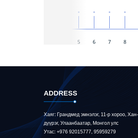
1
2
3
4
5
6
7
8
ADDRESS
Хаяг: Грандмед эмнэлэг, 11-р хороо, Хан
дүүрэг, Улаанбаатар, Монгол улс
Утас: +976 92015777, 95959279