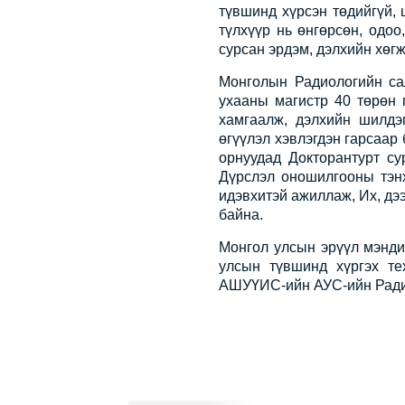
түвшинд хүрсэн төдийгүй, 
түлхүүр нь өнгөрсөн, одоо
сурсан эрдэм, дэлхийн хөг
Монголын Радиологийн са
ухааны магистр 40 төрөн 
хамгаалж, дэлхийн шилдэ
өгүүлэл хэвлэгдэн гарсаар
орнуудад Докторантурт с
Дүрслэл оношилгооны тэн
идэвхитэй ажиллаж, Их, дэ
байна.
Монгол улсын эрүүл мэнди
улсын түвшинд хүргэх те
АШУҮИС-ийн АУС-ийн Радиол