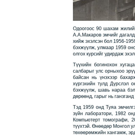
Одоогоос 90 шахам жилийн
А.А.Макаров эмчийг дагалд
хийж эхэлсэн бол 1956-195
бэхжүүлж, улмаар 1959 он
олгох курсийг удирдаж эхэ
Түүхийн богинохон хугац
салбарыг улс орныхоо эрүү
байсан нь үнэхээр бахар
хүргэхийн тулд Дүрслэл о
бэхжүүлж, шавь нараа бэл
дөрөөнд, гарыг нь ганзганд
Тэд 1959 онд Туяа эмчилг
зүйн лаборатори, 1982 о
Компьютерт томографи, 2
түүхтэй. Өнөөдөр Монгол у
төхөөрөмжийн хангамж, эр