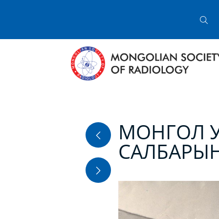
АГАЖ,
МОНГОЛ 
САЛБАРЫ
 аппарат, 1950 оноос АРД-110,
 боловсронгуй болсон РУМ-20,
 Германы ТУР-1000, Чехословак
 иж бүрдэл аппарат, 1980 оноос