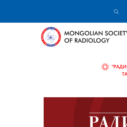
“РАДИ
Т