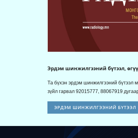
Эрдэм шинжилгээний бүтээл, өгүү
Та бүхэн эрдэм шинжилгээний бүтээл м
зүйл гарвал 92015777, 88067919 дугаар
ЭРДЭМ ШИНЖИЛГЭЭНИЙ БҮТЭЭЛ 