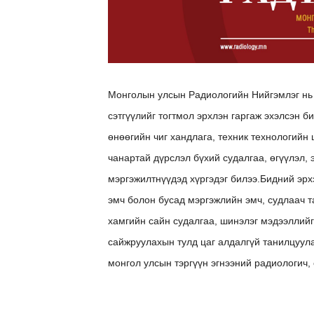
Монголын улсын Радиологийн Нийгэмлэг нь
сэтгүүлийг тогтмол эрхлэн гаргаж эхэлсэн б
өнөөгийн чиг хандлага, техник технологийн
чанартай дүрслэл бүхий судалгаа, өгүүлэл,
мэргэжилтнүүдэд хүргэдэг билээ.Бидний эр
эмч болон бусад мэргэжлийн эмч, судлаач 
хамгийн сайн судалгаа, шинэлэг мэдээллийг
сайжруулахын тулд цаг алдалгүй танилцуул
монгол улсын тэргүүн эгнээний радиологич,