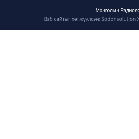
Монголын Радиоло
Вэб сайтыг хөгжүүлсэн: Sodonsolution 