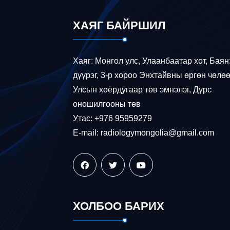
ХАЯГ БАЙРШИЛ
Хаяг: Монгол улс, Улаанбаатар хот, Баян
дүүрэг, 3-р хороо Энхтайвны өргөн чөлөө
Улсын хоёрдугаар төв эмнэлэг, Дүрс
оношилгооны төв
Утас: +976 95959279
E-mail: radiologymongolia@gmail.com
ХОЛБОО БАРИХ